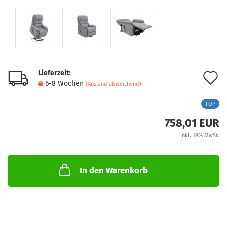
Lieferzeit:
A
6-8 Wochen
(Ausland abweichend)
d
TOP
M
758,01 EUR
inkl. 19% MwSt.
In den Warenkorb