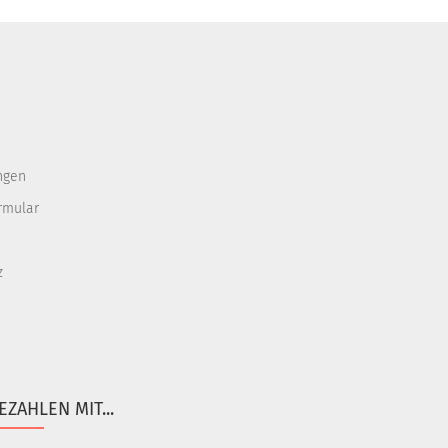
ngen
rmular
z
EZAHLEN MIT...