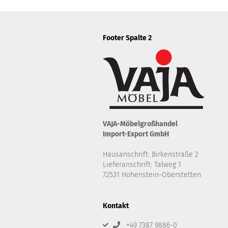
Footer Spalte 2
VAJA-Möbelgroßhandel
Import-Export GmbH
Hausanschrift: Birkenstraße 2
Lieferanschrift: Talweg 1
72531 Hohenstein-Oberstetten
Kontakt
+49 7387 9886-0