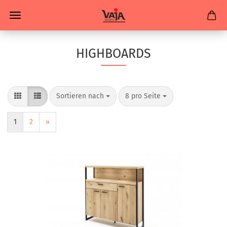
HIGHBOARDS
Sortieren nach
8 pro Seite
1
2
»