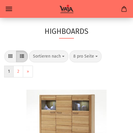
HIGHBOARDS
Sortieren nach
8 pro Seite
1
2
»