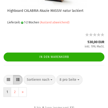
Highboard CALABRIA Akazie MASSIV natur lackiert
Lieferzeit:
1-2 Wochen
(Ausland abweichend)
530,00 EUR
inkl. 19% MwSt.
IN DEN WARENKORB
Sortieren nach
8 pro Seite
1
2
»
1
bis
8
(von insgesamt
12
)