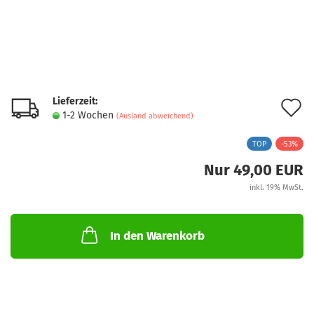
Lieferzeit:
A
1-2 Wochen
(Ausland abweichend)
d
TOP
-53%
M
Nur 49,00 EUR
inkl. 19% MwSt.
In den Warenkorb