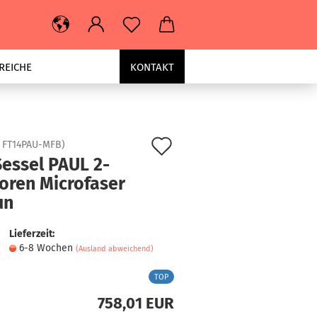
REICHE
KONTAKT
Auf
:
FT14PAU-MFB
)
Sessel PAUL 2-
den
oren Microfaser
Merkzettel
un
Lieferzeit:
6-8 Wochen
(Ausland abweichend)
TOP
758,01 EUR